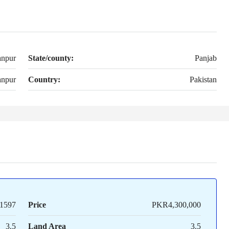
npur
State/county:
Panjab
anpur
Country:
Pakistan
1597
Price
PKR4,300,000
3.5
Land Area
3.5