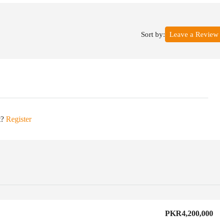
Sort by:
Leave a Review
t?
Register
PKR4,200,000