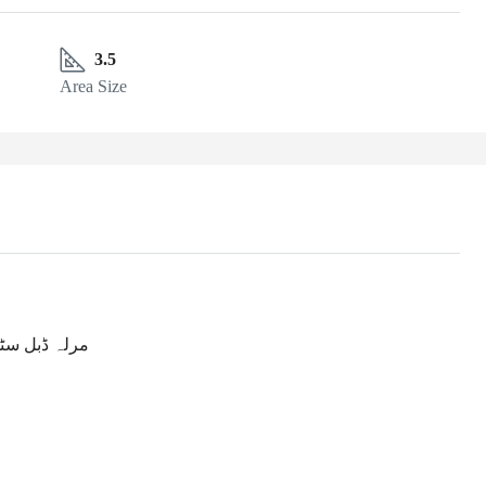
3.5
Area Size
مرلہ ڈبل سٹو