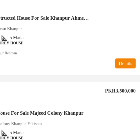
New Constructed House For Sale Khanpur Ahmed Town
own Khanpur
2
5
Marla
OREY HOUSE
qur Rehman
Details
PKR3,500,000
ouse For Sale Majeed Colony Khanpur
olony Khanpur, Pakistan
2
5
Marla
OREY HOUSE