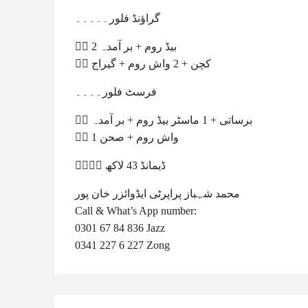
گراؤنڈ فلور۔۔۔۔۔
👈🏻 2 بیڈ روم + بر آمدہ
👈🏻 کچن + 2 واش روم + گیراج
فرسٹ فلور۔۔۔۔
👈🏻 برساتی + 1 ماسٹر بیڈ روم + بر آمدہ
👈🏻 1 واش روم + صحن
👈🏻👈🏻 ڈیمانڈ 43 لاکھ
محمد شہباز پراپرٹی ایڈوائزر خان پور
Call & What’s App number:
0301 67 84 836 Jazz
0341 227 6 227 Zong