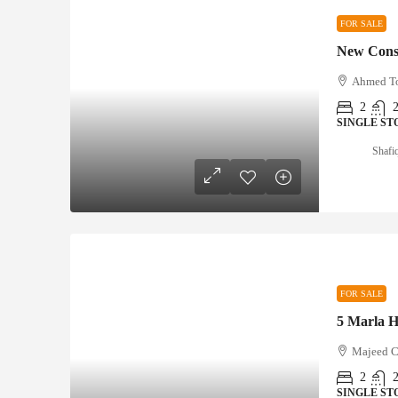
FOR SALE
Ahmed T
2
SINGLE ST
Shafi
FOR SALE
5 Marla H
Majeed C
2
SINGLE ST