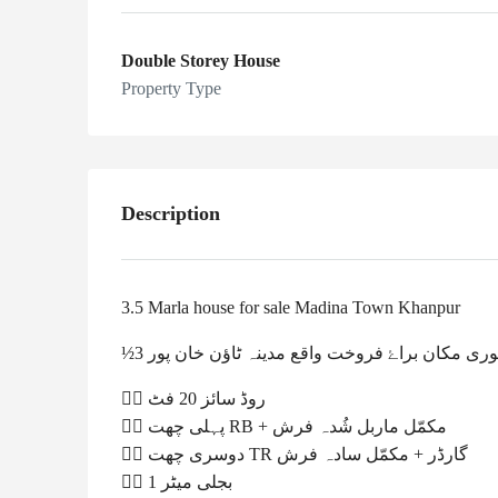
Double Storey House
Property Type
Description
3.5 Marla house for sale Madina Town Khanpur
½3 ری مکان براۓ فروخت واقع مدینہ ٹاؤن خان پور
👈🏻 روڈ سائز 20 فٹ
👈🏻 پہلی چھت RB + مکمّل ماربل شُدہ فرش
👈🏻 دوسری چھت TR گارڈر + مکمّل سادہ فرش
👈🏻 1 بجلی میٹر