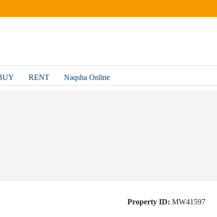
BUY
RENT
Naqsha Online
Property ID:
MW41597